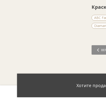
Крас
ABC Far
Diamant
ВЕ
Хотите прода