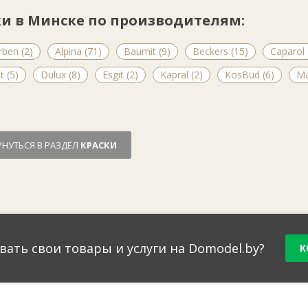
ки в Минске по производителям:
ben (2)
Alpina (71)
Baumit (9)
Beckers (15)
Caparol 
 (5)
Dulux (8)
Esgit (2)
Kapral (2)
KosBud (6)
Ma
РНУТЬСЯ В РАЗДЕЛ
КРАСКИ
вать свои товары и услуги на Domodel.by?
К