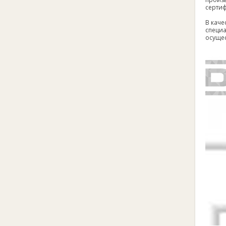
сертиф
В каче
специа
осущес