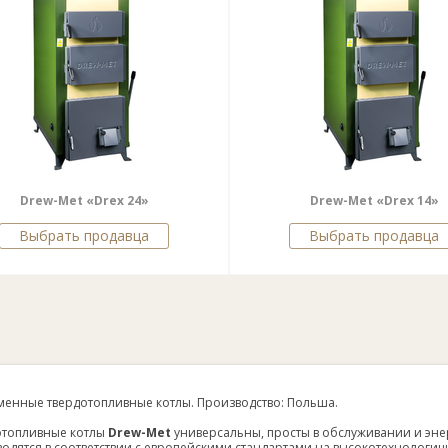
Drew-Met «Drex 24»
Drew-Met «Drex 14»
Выбрать продавца
Выбрать продавца
енные твердотопливные котлы. Производство: Польша.
отопливные котлы
Drew-Met
универсальны, просты в обслуживании и эне
одятся в соответствии с европейскими стандартами на высокотехнологи