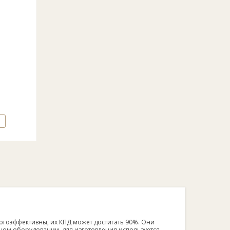
ргоэффективны, их КПД может достигать 90%. Они
чном оборудовании, для изготовления используется