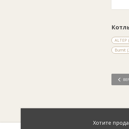
Котл
ALTEP (
Burnit (
ВЕ
Хотите прода