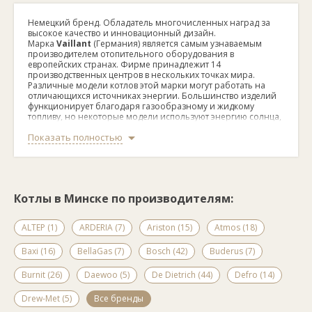
Немецкий бренд. Обладатель многочисленных наград за
высокое качество и инновационный дизайн.
Марка
Vaillant
(Германия) является самым узнаваемым
производителем отопительного оборудования в
европейских странах. Фирме принадлежит 14
производственных центров в нескольких точках мира.
Различные модели котлов этой марки могут работать на
отличающихся источниках энергии. Большинство изделий
функционирует благодаря газообразному и жидкому
топливу, но некоторые модели используют энергию солнца,
воды и земли, что позволяет вносить вклад в программу
Показать полностью
сохранения окружающей среды.
Каждая единица оборудования проходит несколько
уровней проверки, следовательно, соответствует высоким
стандартам безопасности и качества. Все сотрудники
сервисных служб
Vaillant
на территории Беларуси являются
Котлы в Минске по производителям:
высококвалифицированными профессионалами своего
дела благодаря предварительному тщательному обучению
и последующему повышению объема знаний. Выбирая
ALTEP (1)
ARDERIA (7)
Ariston (15)
Atmos (18)
продукцию этого производителя, вы становитесь
обладателем изделия, которое надежно прослужит долгое
Baxi (16)
BellaGas (7)
Bosch (42)
Buderus (7)
время и не подведет в процессе эксплуатации.
Burnit (26)
Daewoo (5)
De Dietrich (44)
Defro (14)
Drew-Met (5)
Все бренды