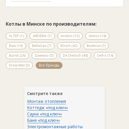
Автоматическая горелка. Имеет систему встроенного
электрического розжига.
За счет установки в конструкцию дверки механизма
регулируемой подачи воздуха в верхнюю часть топки,
необходимой для дожига уходящих газов,увеличилось
Котлы в Минске по производителям:
время работы котла.
Помимо котла, в комплектацию входит горелка, пульт
ALTEP (1)
дистанционного управления и датчики температуры.
ARDERIA (7)
Ariston (15)
Atmos (18)
Baxi (16)
BellaGas (7)
Bosch (42)
Buderus (7)
Burnit (26)
Daewoo (5)
De Dietrich (44)
Defro (14)
Drew-Met (5)
Все бренды
Смотрите также
Монтаж отопления
Коттедж «под ключ»
Сауна «под ключ»
Баня «под ключ»
Электромонтажные работы